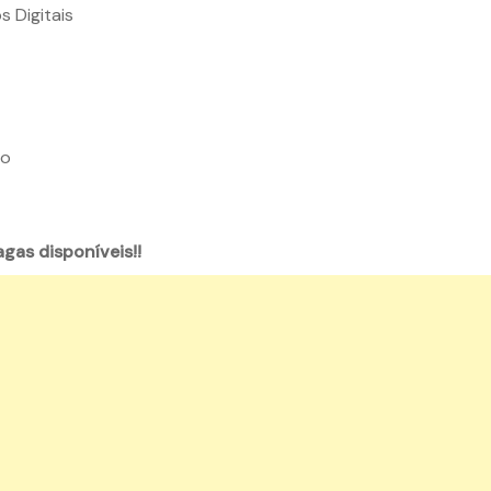
 Digitais
ho
agas disponíveis!!