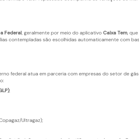
a Federal
, geralmente por meio do aplicativo
Caixa Tem
, que
amílias contempladas são escolhidas automaticamente com b
verno federal atua em parceria com empresas do setor de gás
o:
GLP)
;
Copagaz/Ultragaz);