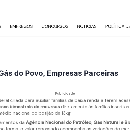
S
EMPREGOS
CONCURSOS
NOTICIAS
POLÍTICA D
Gás do Povo, Empresas Parceiras
Publicidade
eral criada para auxiliar famílias de baixa renda a terem ace
sses bimestrais de recursos
diretamente às famílias inscrita
édio nacional do botijão de 13kg.
ntamentos da
Agência Nacional do Petróleo, Gás Natural e B
sa forma, o valor repassado acompanha as variações do merc