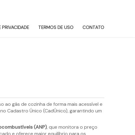
E PRIVACIDADE
TERMOS DE USO
CONTATO
sso ao gás de cozinha de forma mais acessível e
s no Cadastro Único (CadÚnico), garantindo um
iocombustíveis (ANP)
, que monitora o preço
ado e oferece maior equilíbrio para os